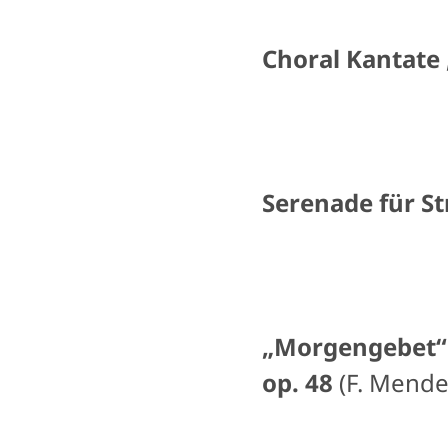
Choral Kantate
Serenade für Str
„Morgengebet“ u
op. 48
(F. Mende