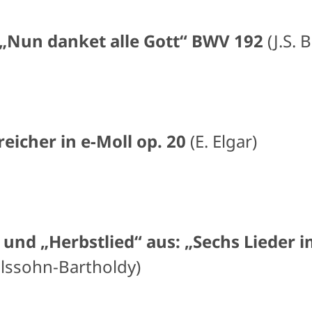
 „Nun danket alle Gott“ BWV 192
(J.S. 
eicher in e-Moll op. 20
(E. Elgar)
nd „Herbstlied“ aus: „Sechs Lieder i
lssohn-Bartholdy)